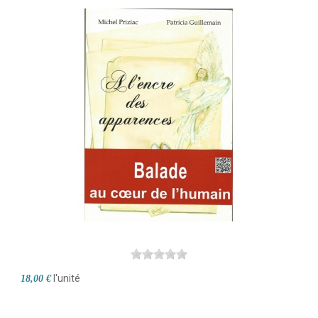
TOPONYMIE
TERROIR
BIOGRAPHIE
CONFÉRENCES
RADIO, VOIX HAUTE
TOPONYMIE
TERROIR
CEL
l'unité
18,00 €
LIVRES EN FÊTE