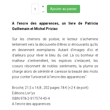
+
Ajouter au panier
LIVRES EN FÊTE 2025
–
LIVRES EN FÊTE 2024
A l'encre des apparences, un livre de Patricia
Guillemain et Michel Priziac
CAFÉS LITTÉRAIRES
Sur les chemins de poésie, le lecteur s'achemine
AUTRES ÉVÉNEMENTS
lentement vers la découverte d'êtres si émouvants qu'ils
en deviennent exemplaires. Autant d'images d'ici et
d'ailleurs pour rêver le bleu du ciel. Là où bonheur et
CONTACT
malheur s'entremêlent, les espèces s'enlacent, les
coeurs résonnent de nobles sentiments, la plume se
charge alors de sérénité et caresse la beauté des mots
pour conter l'universel à l'encre des apparences".
Broché, 21,5 x 14,8 ; 202 pages 18 € (+2 € de port)
Editions Livr'ys
ISBN 978-2-917574-45-4
A l'encre des apparences