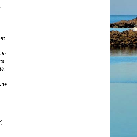
-
et
e
ont
 de
ts
té.
x
mune
t)