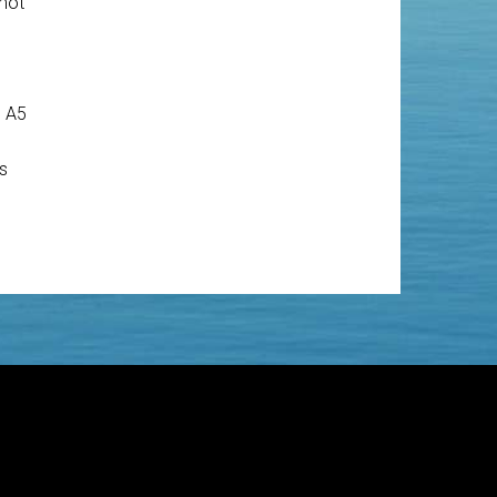
 mot
s A5
s