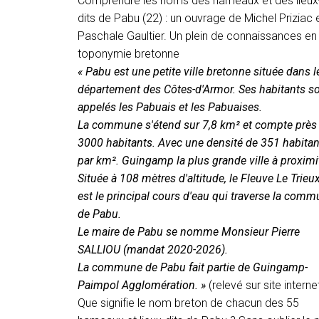
Comprendre les noms des hameaux et des lieux
dits de Pabu (22) : un ouvrage de Michel Priziac 
Paschale Gaultier. Un plein de connaissances en
toponymie bretonne
« Pabu est une petite ville bretonne située dans l
département des Côtes-d'Armor. Ses habitants s
appelés les Pabuais et les Pabuaises.
La commune s'étend sur 7,8 km² et compte près
3000 habitants. Avec une densité de 351 habitan
par km². Guingamp la plus grande ville à proximi
Située à 108 mètres d'altitude, le Fleuve Le Trieu
est le principal cours d'eau qui traverse la com
de Pabu.
Le maire de Pabu se nomme Monsieur Pierre
SALLIOU (mandat 2020-2026).
La commune de Pabu fait partie de Guingamp-
Paimpol Agglomération. »
(relevé sur site interne
Que signifie le nom breton de chacun des 55